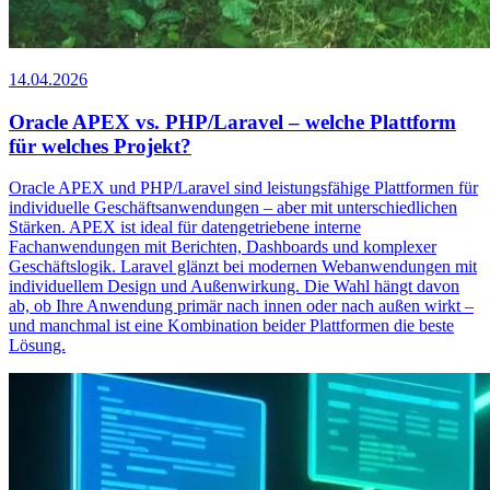
14.04.2026
Oracle APEX vs. PHP/Laravel – welche Plattform
für welches Projekt?
Oracle APEX und PHP/Laravel sind leistungsfähige Plattformen für
individuelle Geschäftsanwendungen – aber mit unterschiedlichen
Stärken. APEX ist ideal für datengetriebene interne
Fachanwendungen mit Berichten, Dashboards und komplexer
Geschäftslogik. Laravel glänzt bei modernen Webanwendungen mit
individuellem Design und Außenwirkung. Die Wahl hängt davon
ab, ob Ihre Anwendung primär nach innen oder nach außen wirkt –
und manchmal ist eine Kombination beider Plattformen die beste
Lösung.