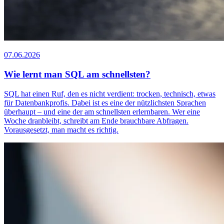
07.06.2026
Wie lernt man SQL am schnellsten?
SQL hat einen Ruf, den es nicht verdient: trocken, technisch, etwas
für Datenbankprofis. Dabei ist es eine der nützlichsten Sprachen
überhaupt – und eine der am schnellsten erlernbaren. Wer eine
Woche dranbleibt, schreibt am Ende brauchbare Abfragen.
Vorausgesetzt, man macht es richtig.