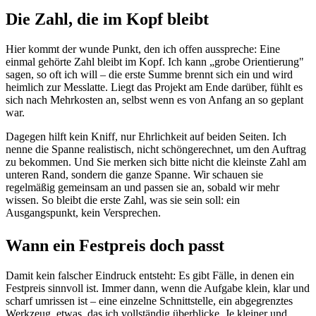
Die Zahl, die im Kopf bleibt
Hier kommt der wunde Punkt, den ich offen ausspreche: Eine
einmal gehörte Zahl bleibt im Kopf. Ich kann „grobe Orientierung"
sagen, so oft ich will – die erste Summe brennt sich ein und wird
heimlich zur Messlatte. Liegt das Projekt am Ende darüber, fühlt es
sich nach Mehrkosten an, selbst wenn es von Anfang an so geplant
war.
Dagegen hilft kein Kniff, nur Ehrlichkeit auf beiden Seiten. Ich
nenne die Spanne realistisch, nicht schöngerechnet, um den Auftrag
zu bekommen. Und Sie merken sich bitte nicht die kleinste Zahl am
unteren Rand, sondern die ganze Spanne. Wir schauen sie
regelmäßig gemeinsam an und passen sie an, sobald wir mehr
wissen. So bleibt die erste Zahl, was sie sein soll: ein
Ausgangspunkt, kein Versprechen.
Wann ein Festpreis doch passt
Damit kein falscher Eindruck entsteht: Es gibt Fälle, in denen ein
Festpreis sinnvoll ist. Immer dann, wenn die Aufgabe klein, klar und
scharf umrissen ist – eine einzelne Schnittstelle, ein abgegrenztes
Werkzeug, etwas, das ich vollständig überblicke. Je kleiner und