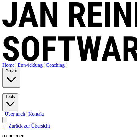
Home
|
Entwicklung
|
Coaching
|
Praxis
|
Tools
|
Über mich
|
Kontakt
← Zurück zur Übersicht
03.06.2026